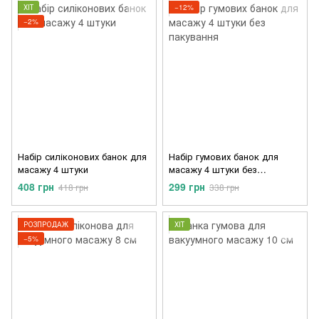
ХІТ
−12%
−2%
Набір силіконових банок для
Набір гумових банок для
масажу 4 штуки
масажу 4 штуки без
пакування
408 грн
299 грн
418 грн
338 грн
РОЗПРОДАЖ
ХІТ
−5%