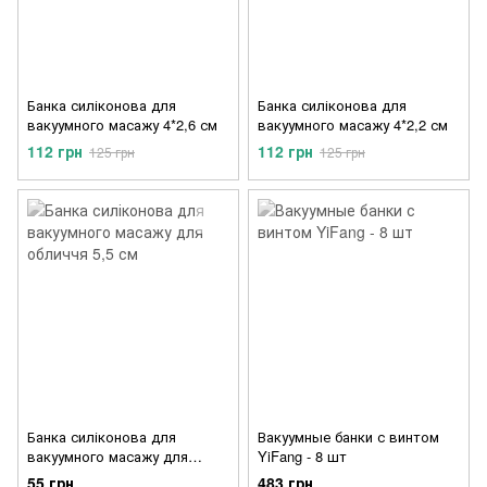
Банка силіконова для
Банка силіконова для
вакуумного масажу 4*2,6 см
вакуумного масажу 4*2,2 см
112 грн
112 грн
125 грн
125 грн
Банка силіконова для
Вакуумные банки с винтом
вакуумного масажу для
YiFang - 8 шт
обличчя 5,5 см
55 грн
483 грн