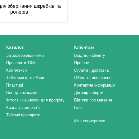
ля зберігання шкребків та
ролерів
Каталог
Клієнтам
За захворюваннями
Вхід до кабінету
Препарати ТКМ
Про нас
Комплекси
Оплата і доставка
Тибетські фітозбори
Обмін та повернення
Пластирі
Контактна інформація
Все для масажу
Договір оферти
Фітосвічки, мокси для прогріву
Відгуки про магазин
Краса та здоров'я
Блог
Тайські препарати
Ми в соцмережах