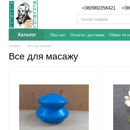
Перейти до основного контенту
+380960356421
+38
Каталог
Про нас
Оплата і доставка
Обмін та 
Відгуки про магазин
Блог
Головна
Все для масажу
Все для масажу