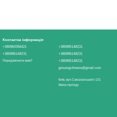
Контактна інформація
+380960356421
+380995148231
+380995148231
+380995148231
+380995148231
Передзвонити вам?
ginsengchinese@gmail.com
Київ, вул.Саксаганського 131
Мапа проїзду