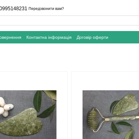
0995148231
Передзвонити вам?
повернення
Контактна інформація
Договір оферти