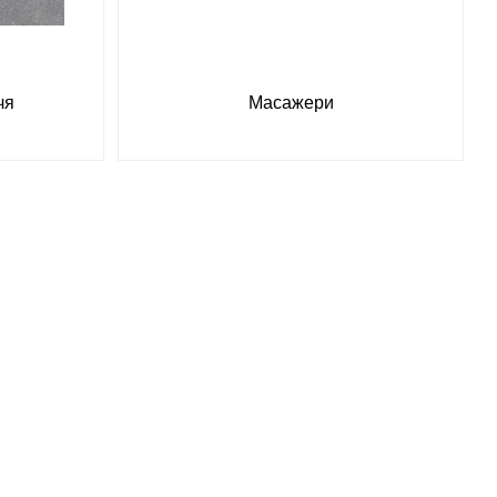
чя
Масажери