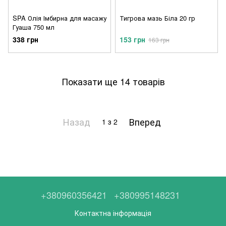
SPA Олія Імбирна для масажу
Тигрова мазь Біла 20 гр
Гуаша 750 мл
338 грн
153 грн
163 грн
Показати ще 14 товарів
Назад
Вперед
1
з 2
+380960356421
+380995148231
Контактна інформація