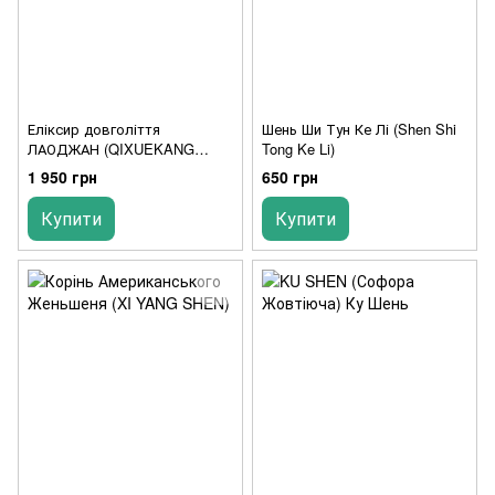
Еліксир довголіття
Шень Ши Тун Ке Лі (Shen Shi
ЛАОДЖАН (QIXUEKANG
Tong Ke Li)
KOUFUYE)
1 950 грн
650 грн
Купити
Купити