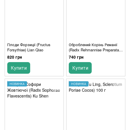
Плоди Форзиції (Fructus
Оброблений Корінь Реманії
Forsythiae) Lian Qiao
(Radix Rehmanniae Preparata)
Shu Di Huang
820 грн
740 грн
Купити
Купити
НОВИНКА
НОВИНКА