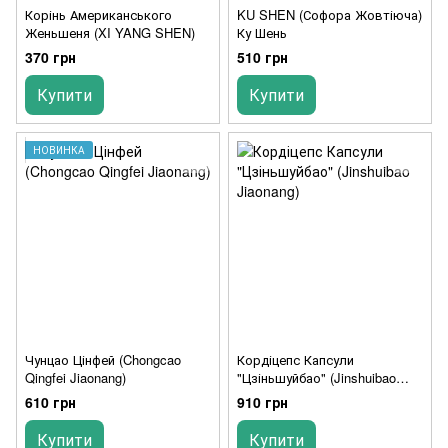
Корінь Американського
KU SHEN (Софора Жовтіюча)
Женьшеня (XI YANG SHEN)
Ку Шень
370 грн
510 грн
Купити
Купити
НОВИНКА
Чунцао Цінфей (Chongcao
Кордіцепс Капсули
Qingfei Jiaonang)
"Цзіньшуйбао" (Jinshuibao
Jiaonang)
610 грн
910 грн
Купити
Купити