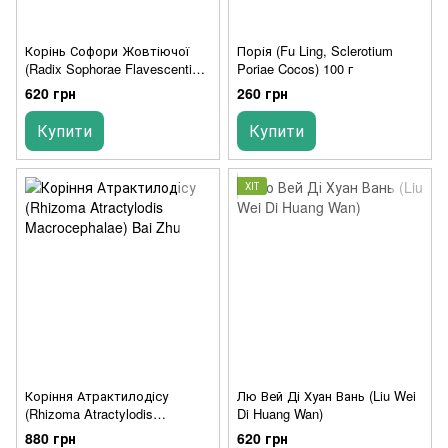
Корінь Софори Жовтіючої
Порія (Fu Ling, Sclerotium
(Radix Sophorae Flavescentis)
Poriae Cocos) 100 г
Ku Shen
620 грн
260 грн
Купити
Купити
ХІТ
Коріння Атрактилодісу
Лю Вей Ді Хуан Вань (Liu Wei
(Rhizoma Atractylodis
Di Huang Wan)
Macrocephalae) Bai Zhu
880 грн
620 грн