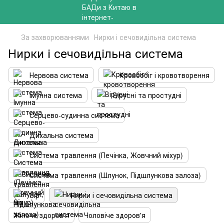
За захворюваннями
Нирки і сечовидільна система
Нирки і сечовидільна система
Нервова система
Кровообіг і кровотворення
Імунна система
Вірусні та простудні
Серцево-судинна система
Дихальна система
Система травлення (Печінка, Жовчний міхур)
Система травлення (Шлунок, Підшлункова залоза)
Зір
Нирки і сечовидільна система
Жіноче здоров'я
Чоловіче здоров'я