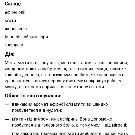
Склад:
ефірні олії:
м'яти
женьшеню
борнейской камфори
гвоздики
Дія:
М'ята містить ефірну олію, ментол, таніни та інші речовини,
які допомагають позбутися від негативних емоції, таких як
гнів або депресії, і є тонізуючим засобом, яке заспокоює і
врівноважує, тонізує нервову систему і покращує роботу
мозку, а так само сприяє зняттю стресу і втоми.
Область застосування:
вдихаючи аромат ефірної олії м'яти ви швидко
позбудетеся від нудоти;
м'ята - гідний замінник аспірину. Вона допоможе
позбутися від головного болю, в тому числі і від мігрені;
при закритих травмах олія м'яти знеболить і запобіжить