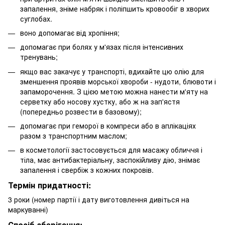
запалення, зніме набряк і поліпшить кровообіг в хворих
суглобах.
воно допомагає від хропіння;
допомагає при болях у м'язах після інтенсивних
тренувань;
якщо вас закачує у транспорті, вдихайте цю олію для
зменшення проявів морської хвороби - нудоти, блювоти і
запаморочення. З цією метою можна нанести м'яту на
серветку або носову хустку, або ж на зап'ястя
(попередньо розвести в базовому);
допомагає при геморої в компреси або в аплікаціях
разом з транспортним маслом;
в косметології застосовується для масажу обличчя і
тіла, має антибактеріальну, заспокійливу дію, знімає
запалення і свербіж з кожних покровів.
Термін придатності:
3 роки (номер партії і дату виготовлення дивіться на
маркуванні)
Спосіб зберігання: