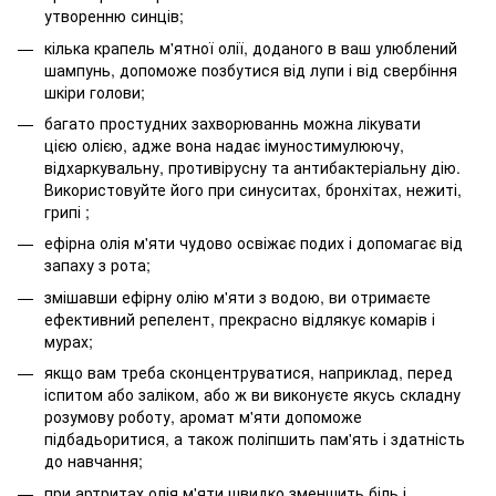
утворенню синців;
кілька крапель м'ятної олії, доданого в ваш улюблений
шампунь, допоможе позбутися від лупи і від свербіння
шкіри голови;
багато простудних захворюваннь можна лікувати
цією олією, адже вона надає імуностимулюючу,
відхаркувальну, противірусну та антибактеріальну дію.
Використовуйте його при синуситах, бронхітах, нежиті,
грипі ;
ефірна олія м'яти чудово освіжає подих і допомагає від
запаху з рота;
змішавши ефірну олію м'яти з водою, ви отримаєте
ефективний репелент, прекрасно відлякує комарів і
мурах;
якщо вам треба сконцентруватися, наприклад, перед
іспитом або заліком, або ж ви виконуєте якусь складну
розумову роботу, аромат м'яти допоможе
підбадьоритися, а також поліпшить пам'ять і здатність
до навчання;
при артритах олія м'яти швидко зменшить біль і