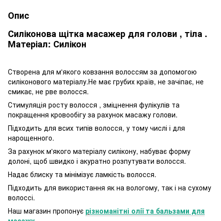
Опис
Силіконова щітка масажер для голови , тіла .
Матеріал: Силікон
Створена для м'якого ковзання волоссям за допомогою
силіконового матеріалу.Не має грубих країв, не зачіпає, не
смикає, не рве волосся.
Стимуляція росту волосся , зміцнення фулікулів та
покращення кровообігу за рахунок масажу голови.
Підходить для всих типів волосся, у тому числі і для
нарощенного.
За рахунок м'якого матеріалу силікону, набуває форму
долоні, щоб швидко і акуратно розпутувати волосся.
Надає блиску та мінімізує ламкість волосся.
Підходить для використання як на вологому, так і на сухому
волоссі.
Наш магазин пропонує
р
ізноманітні олії та бальзами для
масажу
.