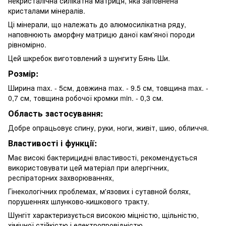
некристалічна силікатна матриця, яка заповнена
кристалами мінералів.
Ці мінерали, що належать до алюмосилікатна ряду,
наповнюють аморфну ​​матрицю даної кам'яної породи
рівномірно.
Цей шкребок виготовлений з шунгиту Бянь Ши.
Розмір:
Ширина max. - 5см, довжина max. - 9.5 см, товщина max. -
0,7 см, товщина робочої кромки min. - 0,3 см.
Область застосування:
Добре опрацьовує спину, руки, ноги, живіт, шию, обличчя.
Властивості і функції:
Має високі бактерицидні властивості, рекомендується
використовувати цей матеріал при алергічних,
респіраторних захворюваннях,
Гінекологічних проблемах, м'язових і сутавной болях,
порушеннях шлунково-кишкового тракту.
Шунгіт характеризується високою міцністю, щільністю,
хімічної стійкістю і електропровідністю.