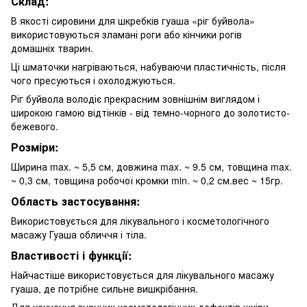
Склад:
В якості сировини для шкребків гуаша «ріг буйвола»
використовуються зламані роги або кінчики рогів
домашніх тварин.
Ці шматочки нагріваються, набуваючи пластичність, після
чого пресуються і охолоджуються.
Ріг буйвола володіє прекрасним зовнішнім виглядом і
широкою гамою відтінків - від темно-чорного до золотисто-
бежевого.
Розміри:
Ширина max. ~ 5,5 см, довжина max. ~ 9.5 см, товщина max.
~ 0,3 см, товщина робочої кромки min. ~ 0,2 см.вес ~ 15гр.
Область застосування:
Використовується для лікувального і косметологічного
масажу Гуаша обличчя і тіла.
Властивості і функції:
Найчастіше використовується для лікувального масажу
гуаша, де потрібне сильне вишкрібання.
Для усунення значних косметологічних дефектів шкіри,