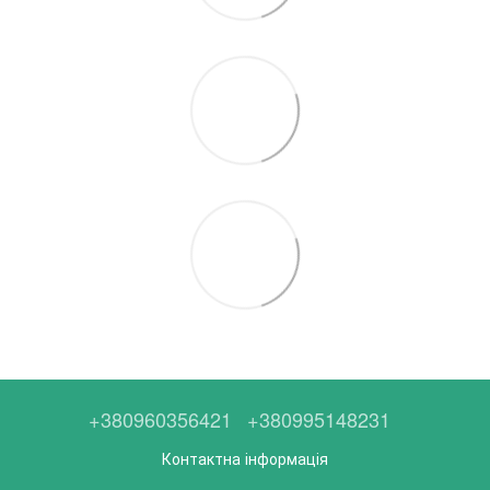
+380960356421
+380995148231
Контактна інформація