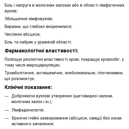
Біль і напруга в молочних залозах або в області лімфатичних
вузлів;
Збільшення лімфов
узлів
;
Виразки, що глибоко вкоренилися;
Численні абсцеси;
Біль та набряк у ураженій області.
Фармакологічні властивості:
Поліпшує реологічні властивості крові, покращує кровообіг, у
тому числі мікроциркуляцію;
Тромболітичне, антиішемічне, знеболювальне, гіпотензивне,
що розсмоктує.
Клінічні показання:
Доброякісні вузлові утворення (щитовидної залози,
молочних залоз і ін.);
Лімфаденопатія;
Хронічні гнійні захворювання (абсцеси, свищі) без ознак
активного запалення;