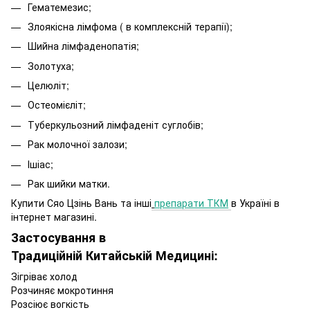
Гематемезис;
Злоякісна лімфома ( в комплексній терапії);
Шийна лімфаденопатія;
Золотуха;
Целюліт;
Остеомієліт;
Туберкульозний лімфаденіт суглобів;
Рак молочної залози;
Ішіас;
Рак шийки матки.
Купити Сяо Цзінь Вань та інші
препарати ТКМ
в Україні в
інтернет магазині.
Застосування в
Традиційній Китайській Медицині:
Зігріває холод
Розчиняє мокротиння
Розсіює вогкість