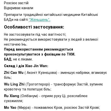
Розсіює застій
Відкриває канали
Препарати традиційної китайської медицини Китайські
БАДи на сайті
"Женьшень".
Особливості застосування:
Не застосовувати під час вагітності;
Не рекомендується використовувати у людей з великої
нестачею Інь.
Перед використанням рекомендується
проконсультуватися з фахівцем по ТКМ.
БАД
, не є ліками.
Склад і дія Xiao Jin Wan:
Zhi Cao Wu
( Аконіт Кузнєцова) - зменшує набряки, вгамовує
біль;
Wu Ling Zhi
(Трогоптерорі) - трансформує Застій, зупиняє
кровотечу та полегшує біль;
Ru Xiang
(Олібанум) - сприяє руху Ці, розслаблює
сухожилля;
Mo Yao
(Мирра) - пожвавлює Кров, розсіює Застій Крові;