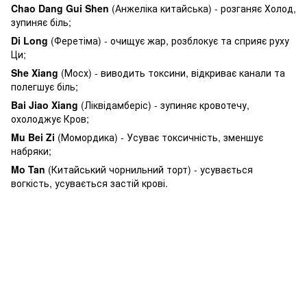
Chao Dang Gui Shen
(Анжеліка китайська) - розганяє Холод,
зупиняє біль;
Di Long
(Феретіма) - очищує жар, розблокує та сприяє руху
Ци;
She Xiang
(Мосх) - виводить токсини, відкриває канали та
полегшує біль;
Bai Jiao Xiang
(Ліквідамберіс) - зупиняє кровотечу,
охолоджує Кров;
Mu Bei Zi
(Момордика) - Усуває токсичність, зменшує
набряки;
Mo Tan
(Китайський чорнильний торт) - усувається
вогкість, усувається застій крові.