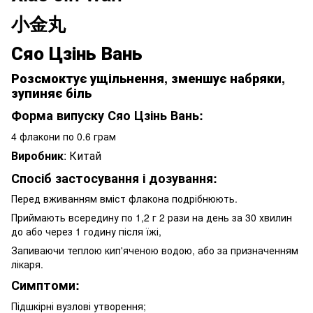
小金丸
Сяо Цзінь Вань
Розсмоктує ущільнення, зменшує набряки,
зупиняє біль
Форма випуску Сяо Цзінь Вань:
4 флакони по 0.
6 грам
Виробник
: Китай
Спосіб застосування і дозування:
Перед вживанням вміст флакона под
рібнюють.
Приймають всередину по 1,2 г 2 рази на день за 30 хвилин
до або через 1 годину після їжі,
Запиваючи теплою кип'яченою водою, або за призначенням
лікаря.
Симптоми:
Підшкірні вузлові утворення;