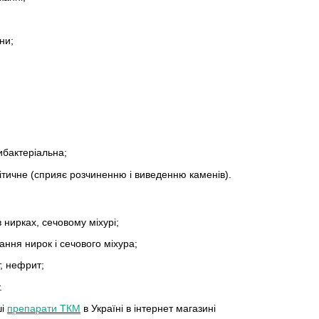
;
ни;
ибактеріальна;
ітичне (сприяє розчиненню і виведенню каменів).
в нирках, сечовому міхурі;
вання нирок і сечового міхура;
т, нефрит;
.
ші
препарати ТКМ
в Україні в інтернет магазині