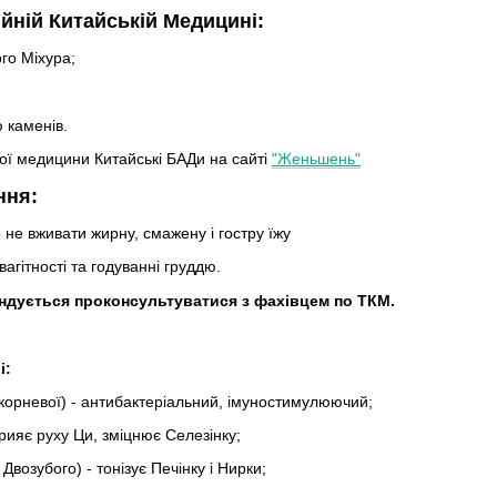
йній Китайській Медицині:
го Міхура;
 каменів.
ої медицини Китайські БАДи на сайті
"Женьшень"
ння:
не вживати жирну, смажену і гостру їжу
агітності та годуванні груддю.
дується проконсультуватися з фахівцем по ТКМ.
i:
корневої) - антибактеріальний, імуностимулюючий;
прияє руху Ци, зміцнює Селезінку;
Двозубого) - тонізує Печінку і Нирки;