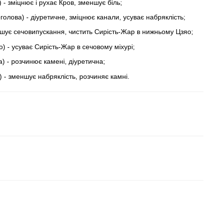
- зміцнює і рухає Кров, зменшує біль;
голова) - діуретичне, зміцнює канали, усуває набряклість;
гшує сечовипускання, чистить Сирість-Жар в нижньому Цзяо;
) - усуває Сирість-Жар в сечовому міхурі;
) - розчинює камені, діуретична;
 - зменшує набряклість, розчиняє камні.