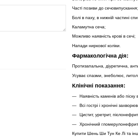
Часті позиви до сечовипускання
Болі в паху, в нижній частині спи
Каламутна сеча;
Можливо наявність крові в сечі;
Напади ниркової коліки.
Фармакологічна дія:
Протизапальна, діуретична, ант
Усуває спазми, знеболює, литол
Клінічні показання:
Наявність каменів або піску 
Всі гострі і хронічні захворю
Цистит, уретрит, пієлонефри
Хронічний гломерулонефрит
Купити Шень Ши Тун Ке Лі та ін