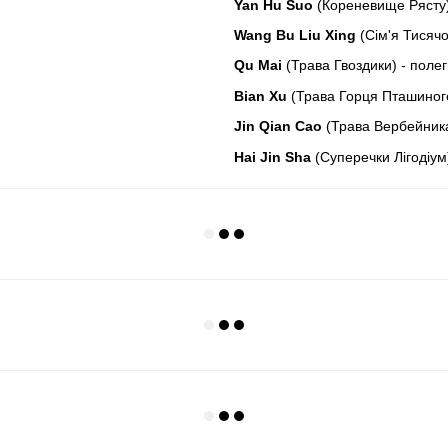
Yan Hu Suo
(Кореневище Рясту) 
Wang Bu Liu Xing
(Сім'я Тисячо
Qu Mai
(Трава Гвоздики) - поле
Bian Xu
(Трава Горця Пташиного
Jin Qian Cao
(Трава Вербейника
Hai Jin Sha
(Суперечки Лігодіум)