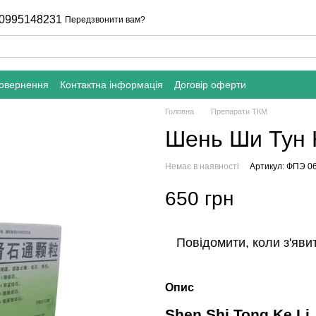
0995148231
Передзвонити вам?
повернення
Контактна інформація
Договір оферти
Головна
Препарати ТКМ
Шень Ши Тун К
Немає в наявності
Артикул: ФПЭ 0
650 грн
Повідомити, коли з'яви
Опис
Shen Shi Tong Ke Li