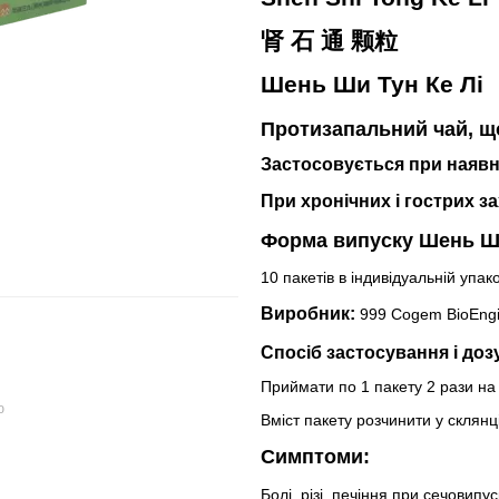
肾 石 通 颗粒
Шень Ши Тун Ке Лі
Протизапальний чай, щ
Застосовується при наявно
При хронічних і гострих 
Форма випуску Шень Ши
10 пакетів в індивідуальній упак
Виробник:
999 Cogem BioEngi
Спосіб застосування і доз
Приймати по 1 пакету 2 рази на 
ю
Вміст пакету розчинити у склянц
Симптоми:
Болі, різі, печіння при сечовипус