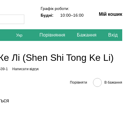
Графік роботи:
Мій кошик
Будні:
10:00–16:00
Порівняння
Бажання
Вхід
Укр
е Лі (Shen Shi Tong Ke Li)
639-1
Написати відгук
Порівняти
В бажання
ться