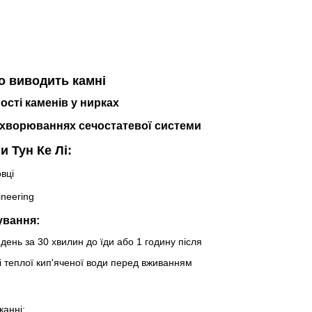
о виводить камні
сті каменів у нирках
захворюваннях сечостатевої системи
 Тун Ке Лі:
овці
neering
ування:
день за 30 хвилин до їди або 1 годину після
і теплої кип'яченої води перед вживанням
канні;