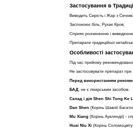
Застосування в Традиці
Виводить Сирість і Жар з Сечово
Заспокоює біль; Рухає Кров;
Сприяє розчиненню і виведенню
Препарати традиційної китайськ
Особливості застосува
Під час прийому рекомендовано 
Не застосовувати препарат при в
Перед використанням рекомен
БАД
, не є лікарським засобом.
Склад і дія Shen Shi Tong Ke L
Dan Shen
(Корінь Шавлії Багато
Mu Xiang
(Корінь Аукляндіі) - с
Huai Niu Xi
(Корінь Соломоцвіту 