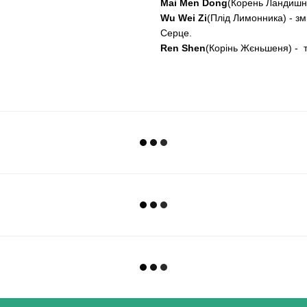
Mai Men Dong
(Корень Ландишни
Wu Wei Zi
(Плід Лимонника) - зм
Серце.
Ren Shen
(Корінь Жєньшеня) - т