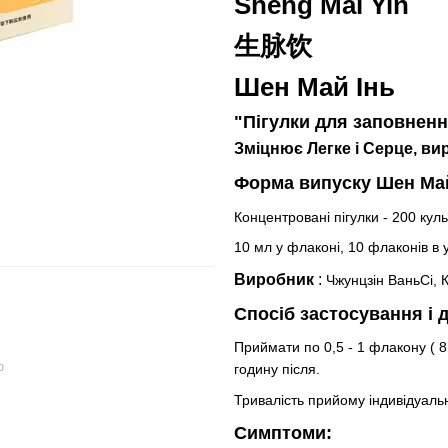
Sheng Mai Yin
生脉饮
Шен Май Інь
"Пігулки для заповнен
Зміцнює Легке і Серце, ви
Форма випуску Шен Май
Концентровані пігулки - 200 кул
10 мл у флаконі, 10 флаконів в 
Виробник
:
Чжунцзін ВаньСі, 
Спосіб застосування і 
Приймати по 0,5 - 1 флакону ( 8 
ю
годину після.
Тривалість прийому індивідуальн
Симптоми: