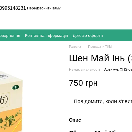
0995148231
Передзвонити вам?
повернення
Контактна інформація
Договір оферти
Головна
Препарати ТКМ
Шен Май Інь (
Немає в наявності
Артикул: ФПЭ 0
750 грн
Повідомити, коли з'яви
Опис