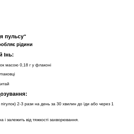
ня пульсу"
робляє рідини
 Інь:
ьок масою 0,18 г у флаконі
упаковці
Китай
дозування:
пігулок) 2-3 рази на день за 30 хвилин до їди або через 1
а і залежить від тяжкості захворювання.