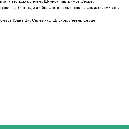
ка) - зволожує Легені, Шлунок, підтримує Серце.
іцнює Ци Легень, запобігає потовиділенню, заспокоює і живить
онізує Юань Ци, Селезінку, Шлунок, Легені, Серце.