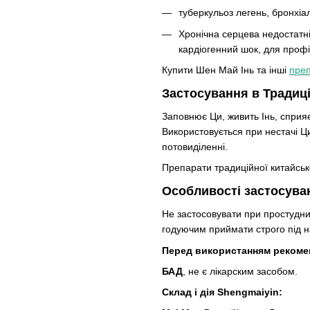
туберкульоз легень, бронхіа
Хронічна серцева недостатні
кардіогенний шок, для проф
Купити Шен Май Інь та інші
пре
Застосування в Традиці
Заповнює Ци, живить Інь, сприя
Використовується при нестачі Ци
потовиділенні.
Препарати традиційної китайськ
Особливості застосува
Не застосовувати при простудних
годуючим приймати строго під н
Перед використанням рекомен
БАД
, не є лікарским засобом.
Склад і дія Shengmaiyin: