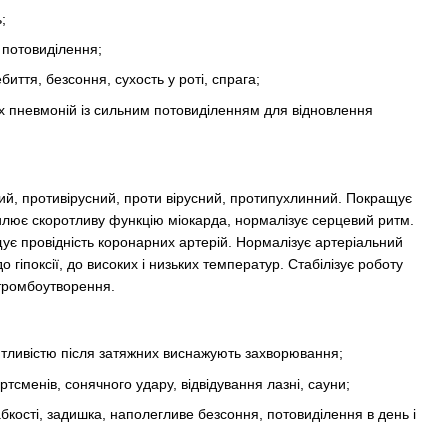
;
 потовиділення;
иття, безсоння, сухость у роті, спрага;
х пневмоній із сильним потовиділенням для відновлення
й, противірусний, проти вірусний, протипухлинний. Покращує
илює скоротливу функцію міокарда, нормалізує серцевий ритм.
є провідність коронарних артерій. Нормалізує артеріальний
до гіпоксії, до високих і низьких температур. Стабілізує роботу
тромбоутворення.
итливістю після затяжних виснажують захворювання;
тсменів, сонячного удару, відвідування лазні, сауни;
абкості, задишка, наполегливе безсоння, потовиділення в день і