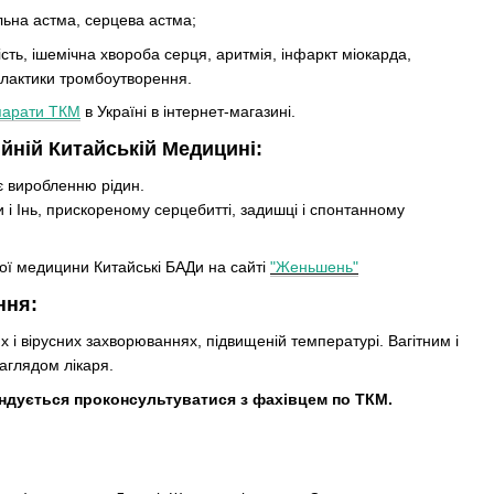
льна астма, серцева астма;
сть, ішемічна хвороба серця, аритмія, інфаркт міокарда,
ілактики тромбоутворення.
парати ТКМ
в Україні в інтернет-магазині.
йній Китайській Медицині:
є виробленню рідин.
 і Інь, прискореному серцебитті, задишці і спонтанному
ої медицини Китайські БАДи на сайті
"Женьшень"
ння:
 і вірусних захворюваннях, підвищеній температурі. Вагітним і
аглядом лікаря.
дується проконсультуватися з фахівцем по ТКМ.