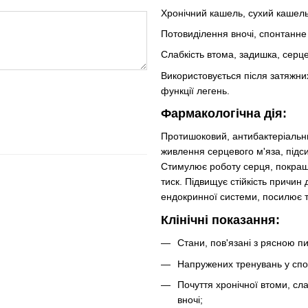
Хронічний кашель, сухий кашель
Потовиділення вночі, спонтанне
Слабкість втома, задишка, серцеб
Використовується після затяжни
функції легень.
Фармакологічна дія:
Протишоковий, антибактеріальни
живлення серцевого м'яза, підс
Стимулює роботу серця, покращу
тиск. Підвищує стійкість причин 
ендокринної системи, посилює 
Клінічні показання:
Стани, пов'язані з рясною п
Напружених тренувань у спор
Почуття хронічної втоми, сл
вночі;