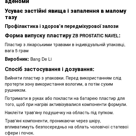
аденоми
Усуває застійні явища і запалення в малому
тазу
Профілактика і здоров'я передміхурової залози
Форма випуску пластиру
:
ZB PROSTATIC NAVEL
Пластир з лікарськими травами в індивідуальній упаковці,
вага 5 грам
Виробник:
Bang De Li
Спосіб застосування і дозування:
Вийняти пластир з упаковки. Перед використанням слід
протерти зону використання вологим, а потім сухим
рушником.
Потримати в руках або покласти на батарею пластир для
того, щоб при нагріві активізувалися компоненти формули.
Наклеїти трав'яну подушечку на область під пупком.
Трав'яні компоненти, проникаючи через шкіру,
впливатимуть безпосередньо на облать чоловічої статевої
сфери і почок.