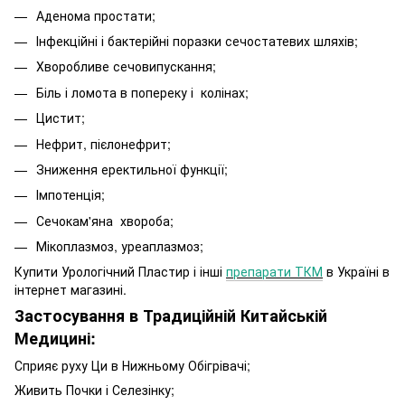
Аденома простати;
Інфекційні і бактерійні поразки сечостатевих шляхів;
Хворобливе сечовипускання;
Біль і ломота в попереку і колінах;
Цистит;
Нефрит, пієлонефрит;
Зниження еректильної функції;
Імпотенція;
Сечокам'яна хвороба;
Мікоплазмоз, уреаплазмоз;
Купити Урологічний Пластир і інші
препарати ТКМ
в Україні в
інтернет магазині.
Застосування в Традиційній Китайській
Медицині:
Сприяє руху Ци в Нижньому Обігрівачі;
Живить Почки і Селезінку;