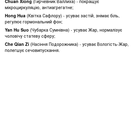
Chuan Xiong
(Гирчевник Валлиха) - покращує
мікроциркуляцію, антиагрегатне;
Hong Hua
(Квітка Сафлору) - усуває застій, знімає біль,
регулює гормональний фон;
Yan Hu Suo
(Чубарка Сумнівна) - усуває Жар, нормалізує
чоловічу статеву сферу;
Che Qian Zi
(Насіння Подорожника) - усуває Вологість-Жар,
полегшує сечовипускання.