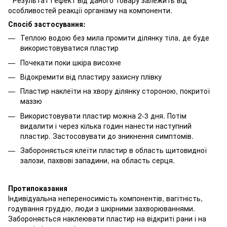
* Результат і ефект від даного товару залежить від
особливостей реакції організму на компоненти.
Спосіб застосування:
Теплою водою без мила промити ділянку тіла, де буде
використовуватися пластир
Почекати поки шкіра висохне
Відокремити від пластиру захисну плівку
Пластир наклеїти на хвору ділянку стороною, покритої
маззю
Використовувати пластир можна 2-3 дня. Потім
видалити і через кілька годин нанести наступний
пластир. Застосовувати до зникнення симптомів.
Забороняється клеїти пластир в область щитовидної
залози, пахвові западини, на область серця.
Протипоказання
Індивідуальна непереносимість компонентів, вагітність,
годування груддю, люди з шкірними захворюваннями.
Забороняється наклеювати пластир на відкриті рани і на