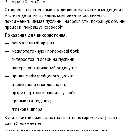
Розміри: 10 см х7 см
Створено за рецептами традиційної китайської медицини і
містить десятки цілющих компонентів рослинного
походження. Знімає пухлини і набряклість, покращує обмінні
процеси, покращує кровообіг.
Показання для використання:
ревматоїдний артрит
межлопаточную і поперекові болі;
гиперостоз, підозри на пухлини;
попереково-крижовий радикуліт;
пролапс міжхребцевого диска;
цервікальна спонділопатія;
артрит, артроз колінних суглобів;
травми від падіння;
п'яткова шпора;
Купити китайський пластир і інші пластирі можна у нас на
сайті
5 элементов