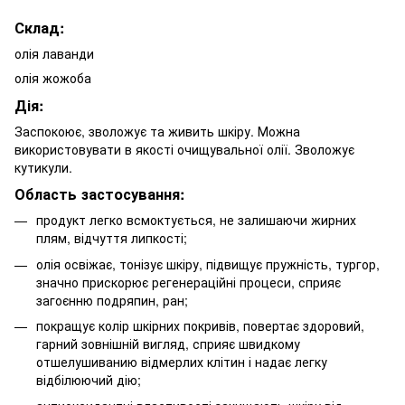
Склад:
олія лаванди
олія жожоба
Дія:
Заспокоює, зволожує та живить шкіру. Можна
використовувати в якості очищувальної олії. Зволожує
кутикули.
Область застосування:
продукт легко всмоктується, не залишаючи жирних
плям, відчуття липкості;
олія освіжає, тонізує шкіру, підвищує пружність, тургор,
значно прискорює регенераційні процеси, сприяє
загоєнню подряпин, ран;
покращує колір шкірних покривів, повертає здоровий,
гарний зовнішній вигляд, сприяє швидкому
отшелушиванию відмерлих клітин і надає легку
відбілюючий дію;