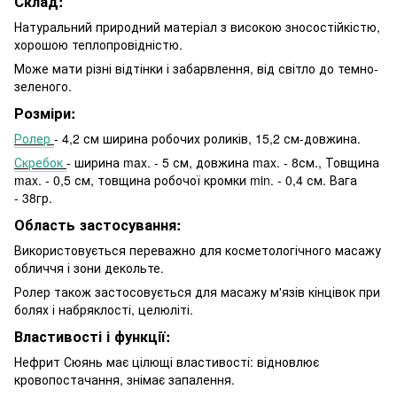
Склад:
Натуральний природний матеріал з високою зносостійкістю,
хорошою теплопровідністю.
Може мати різні відтінки і забарвлення, від світло до темно-
зеленого.
Розміри:
Ролер
- 4,2 см ширина робочих роликів, 15,2 см-довжина.
Скребок
- ширина max. - 5 см, довжина max. - 8см., Товщина
max. - 0,5 см, товщина робочої кромки min. - 0,4 см. Вага
- 38гр.
Область застосування:
Використовується переважно для косметологічного масажу
обличчя і зони декольте.
Ролер також застосовується для масажу м'язів кінцівок при
болях і набряклості, целюліті.
Властивості і функції:
Нефрит Сюянь має цілющі властивості: відновлює
кровопостачання, знімає запалення.