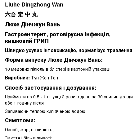
Liuhe Dingzhong Wan
六合 定 中 丸
Люхе Дінчжун Вань
Гастроентерит, ротовірусна інфекція,
кишковий ГРИП
Швидко усуває інтоксикацію, нормалізує травлення
Форма випуску Люхе Дінчжун Вань:
10 медових пілюль в блістері в картонній упаковці
Виробник:
Тун Жен Тан
Спосіб застосування і дозування:
Приймати по 0.5 - 1 пігулці 2 рази в день за 30 хвилин до їди
або 1 годину після
Запиваючи теплою кип'яченою водою
Симптоми:
Озноб, жар, пітливість;
Здуття і біль в животі;