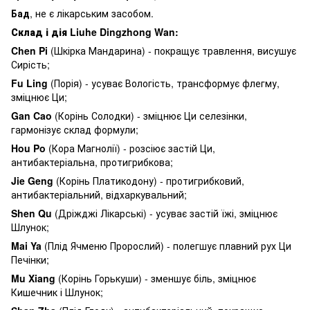
Бад
, не є лікарським засобом.
Склад і дія Liuhe Dingzhong Wan:
Chen Pi
(Шкірка Мандарина) - покращує травлення, висушує
Сирість;
Fu Ling
(Порія) - усуває Вологість, трансформує флегму,
зміцнює Ци;
Gan Cao
(Корінь Солодки) - зміцнює Ци селезінки,
гармонізує склад формули;
Hou Po
(Кора Магнолії) - розсіює застій Ци,
антибактеріальна, протигрибкова;
Jie Geng
(Корінь Платикодону) - протигрибковий,
антибактеріальний, відхаркувальний;
Shen Qu
(Дріжджі Лікарські) - усуває застій їжі, зміцнює
Шлунок;
Mai Ya
(Плід Ячменю Пророслий) - полегшує плавний рух Ци
Печінки;
Mu Xiang
(Корінь Горькуши) - зменшує біль, зміцнює
Кишечник і Шлунок;