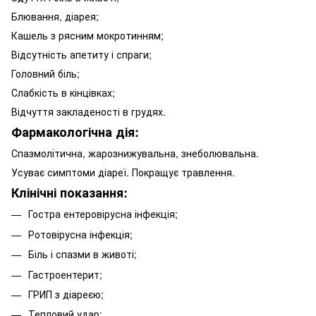
Блювання, діарея;
Кашель з рясним мокротинням;
Відсутність апетиту і спраги;
Головний біль;
Слабкість в кінцівках;
Відчуття закладеності в грудях.
Фармакологічна дія:
Спазмолітична, жарознижувальна, знеболювальна.
Усуває симптоми діареї. Покращує травлення.
Клінічні показання:
Гостра ентеровірусна інфекція;
Ротовірусна інфекція;
Біль і спазми в животі;
Гастроентерит;
ГРИП з діареєю;
Тепловий удар;