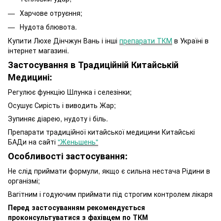
Харчове отруєння;
Нудота блювота.
Купити Люхе Дінчжун Вань і інші
препарати ТКМ
в Україні в
інтернет магазині.
Застосування в Традиційній Китайській
Медицині:
Регулює функцію Шлунка і селезінки;
Осушує Сирість і виводить Жар;
Зупиняє діарею, нудоту і біль.
Препарати традиційної китайської медицини Китайські
БАДи на сайті
"Женьшень"
Особливості застосування:
Не слід приймати формули, якщо є сильна нестача Рідини в
організмі;
Вагітним і годуючим приймати під строгим контролем лікаря
Перед застосуванням рекомендується
проконсультуватися з фахівцем по ТКМ