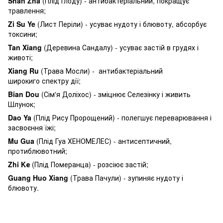
Shan Zha
(Плід Глоду) - антибактеріальний, покращує
травлення;
Zi Su Ye
(Лист Періли) - усуває нудоту і блювоту, абсорбує
токсини;
Tan Xiang
(Деревина Сандалу) - усуває застій в грудях і
животі;
Xiang Ru
(Трава Мосли) - антибактеріальний
широкиго спектру дії;
Bian Dou
(Сім'я Доліхос) - зміцнює Селезінку і живить
Шлунок;
Dao Ya
(Плід Рису Пророщений) - полегшує переварювання і
засвоєння їжі;
Mu Gua
(Плід Гуа ХЕНОМЕЛЕС) - антисептичний,
протиблювотний;
Zhi Kе
(Плід Померанца) - розсіює застій;
Guang Huo Xiang
(Трава Пачули) - зупиняє нудоту і
блювоту.