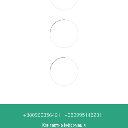
+380960356421
+380995148231
Контактна інформація