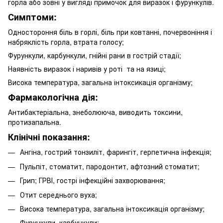
горла або зовні у вигляді примочок для виразок і фурункулів.
Симптоми:
Одностороння біль в горлі, біль при ковтанні, почервоніння і
набряклість горла, втрата голосу;
Фурункули, карбункули, гнійні рани в гострій стадії;
Наявність виразок і наривів у роті та на язиці;
Висока температура, загальна інтоксикація організму;
Фармакологічна дія:
Антибактеріальна, знеболююча, виводить токсини,
протизапальна.
Клінічні показання:
Ангіна, гострий тонзиліт, фарингіт, герпетична інфекція;
Пульпіт, стоматит, пародонтит, афтозний стоматит;
Грип; ГРВІ, гострі інфекційні захворювання;
Отит середнього вуха;
Висока температура, загальна інтоксикація організму;
Фурункули, карбункули;