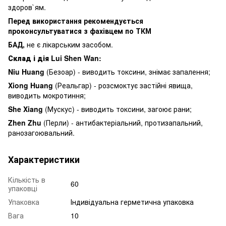
здоров`ям.
Перед використання рекомендується
проконсультуватися з фахівцем по ТКМ
БАД,
не є лікарським засобом.
Склад і дія Lui Shen Wan:
Niu Huang
(Безоар) - виводить токсини, знімає запалення;
Xiong Huang
(Реальгар) - розсмоктує застійні явища,
виводить мокротиння;
She Xiang
(Мускус) - виводить токсини, загоює рани;
Zhen Zhu
(Перли) - антибактеріальний, протизапальний,
ранозагоювальний.
Характеристики
Кількість в
60
упаковці
Упаковка
Індивідуальна герметична упаковка
Вага
10