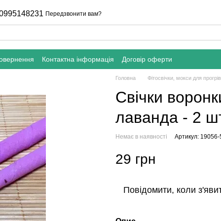
0995148231
Передзвонити вам?
повернення
Контактна інформація
Договір оферти
Головна
Фітосвічки, мокси для прогрі
Свічки воронк
лаванда - 2 ш
Немає в наявності
Артикул: 19056-
29 грн
Повідомити, коли з'яви