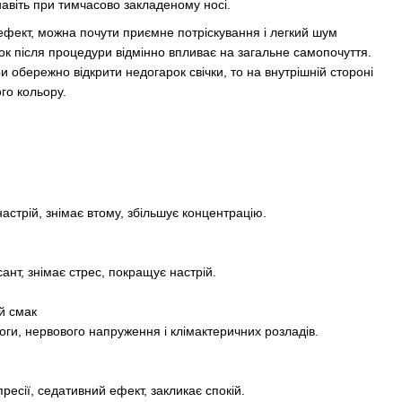
навіть при тимчасово закладеному носі.
фект, можна почути приємне потріскування і легкий шум
ок після процедури відмінно впливає на загальне самопочуття.
 обережно відкрити недогарок свічки, то на внутрішній стороні
ого кольору.
астрій, знімає втому, збільшує концентрацію.
нт, знімає стрес, покращує настрій.
й смак
оги, нервового напруження і клімактеричних розладів.
ресії, седативний ефект, закликає спокій.