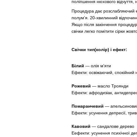
поліпшення нюхового відчуття, 
Процедура дає розслабляючий е
полум'я. 20-хвилинний відпочин
Якщо після закінчення процедури
свічки легко помітити сірки жовт
Свічки тип(колір) і ефект:
Білий
― олія м'яти
Ефекти: освіжаючий, спокійний н
Рожевий
― масло Троянди
Ефекти: афродизіак, антидепреса
Помаранчевий
― апельсинови
Ефекти: усунення депресії, трив
Кавовий
― сандалове дерево
Еефекти: усунення психічної деп