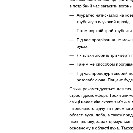
в потрібний час загасити вогонь.
Акуратно натискаємо на козе
трубочку в слуховий прохід.
Потім верхній край трубочк
Під час прогрівання не можн
руках.
Як тільки згорить три чверті т
Таким же способом прогріва
Під час процедури хворий п
розслаблююча. Пацієнт буде 
Свічки рекомендуються для тих, 
стрес і дискомфорт. Трохи зниже
свічці надає дію схоже з м'яки
інтенсивного відчуття приємног
області вуха, лоба, а також при
після впливу, характеризується я
основному в області вуха. Також