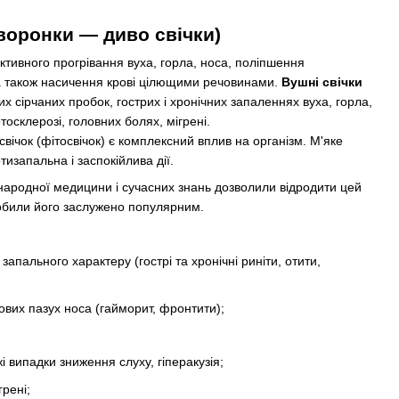
 воронки — диво свічки)
тивного прогрівання вуха, горла, носа, поліпшення
, а також насичення крові цілющими речовинами.
Вушні свічки
 сірчаних пробок, гострих і хронічних запаленнях вуха, горла,
тосклерозі, головних болях, мігрені.
ічок (фітосвічок) є комплексний вплив на організм. М'яке
изапальна і заспокійлива дії.
народної медицини і сучасних знань дозволили відродити цей
зробили його заслужено популярним.
апального характеру (гострі та хронічні риніти, отити,
вих пазух носа (гайморит, фронтити);
кі випадки зниження слуху, гіперакузія;
грені;