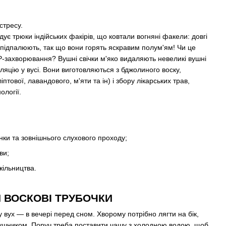
стресу.
є трюки індійських факірів, що ковтали вогняні факели: довгі
... підпалюють, так що вони горять яскравим полум'ям! Чи це
ОР-захворювання? Вушні свічки м'яко видаляють невеликі вушні
ляцію у вусі. Вони виготовляються з бджолиного воску,
птової, лавандового, м'яти та ін) і збору лікарських трав,
ології.
ки та зовнішнього слухового проходу;
ви;
жільництва.
 ВОСКОВІ ТРУБОЧКИ
 вух — в вечері перед сном. Хворому потрібно лягти на бік,
рушником. Поруч треба поставити чашу з холодною водою, щоб