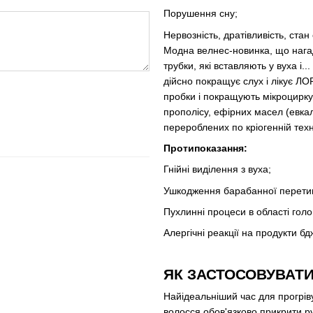
Порушення сну;
Нервозність, дратівливість, стан 
Модна велнес-новинка, що нагаду
трубки, які вставляють у вуха і
дійсно покращує слух і лікує Л
пробки і покращують мікроцирку
прополісу, ефірних масел (евкалі
перероблених по кріогенній техн
Протипоказання:
Гнійні виділення з вуха;
Ушкодження барабанної перетин
Пухлинні процеси в області голо
Алергічні реакції на продукти бд
ЯК ЗАСТОСОВУВАТИ
Найідеальніший час для прогріву
волосся обов'язково прикрити 