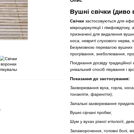
Опис
Вушні свічки (диво
Свічки
застосовуються для ефек
мікроциркуляції і лімфовідтоку
призначені для видалення вушних
носа; невриті слухового нерва, о
Безумовною перевагою вушних св
прогрівання, знеболювання, прот
Поєднання досвіду традиційної 
унікальний спосіб лікування і 
Показання до застосування:
Захворювання вуха, горла, носа з
тонзиліти, фарингіти);
Запальні захворювання придатко
ю
Вушні сірчані пробки;
Шум у вухах різної етіології, дея
Запаморочення, головні болі, мі