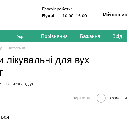
Графік роботи:
Мій кошик
Будні:
10:00–16:00
Порівняння
Бажання
Вхід
Укр
ву
Фітосвічки
и лікувальні для вух
т
5
Написати відгук
Порівняти
В бажання
ться