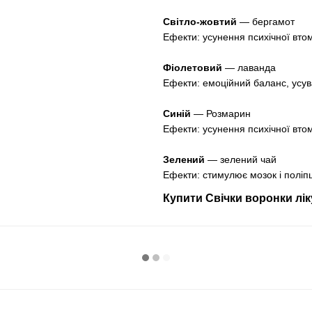
Світло-жовтий
― бергамот
Ефекти: усунення психічної вто
Фіолетовий
― лаванда
Ефекти: емоційний баланс, усув
Синій
― Розмарин
Ефекти: усунення психічної вто
Зелений
― зелений чай
Ефекти: стимулює мозок і полі
Купити Свічки воронки лік