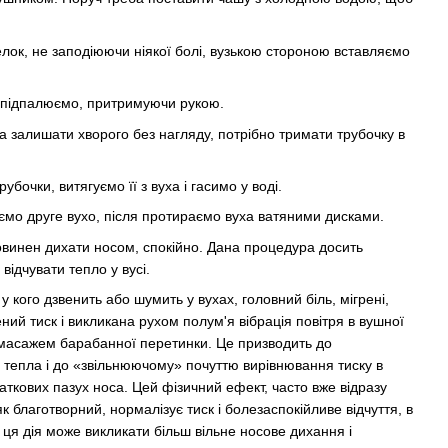
лок, не заподіюючи ніякої болі, вузькою стороною вставляємо
и підпалюємо, притримуючи рукою.
а залишати хворого без нагляду, потрібно тримати трубочку в
рубочки, витягуємо її з вуха і гасимо у воді.
ємо друге вухо, після протираємо вуха ватяними дисками.
овинен дихати носом, спокійно. Дана процедура досить
відчувати тепло у вусі.
у кого дзвенить або шумить у вухах, головний біль, мігрені,
ний тиск і викликана рухом полум'я вібрація повітря в вушної
м масажем барабанної перетинки. Це призводить до
о тепла і до «звільнюючому» почуттю вирівнювання тиску в
даткових пазух носа. Цей фізичний ефект, часто вже відразу
к благотворний, нормалізує тиск і болезаспокійливе відчуття, в
 ця дія може викликати більш вільне носове дихання і