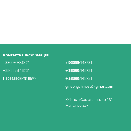
Контактна інформація
+380960356421
+380995148231
+380995148231
+380995148231
+380995148231
Передзвонити вам?
ginsengchinese@gmail.com
Київ, вул.Саксаганського 131
Мапа проїзду