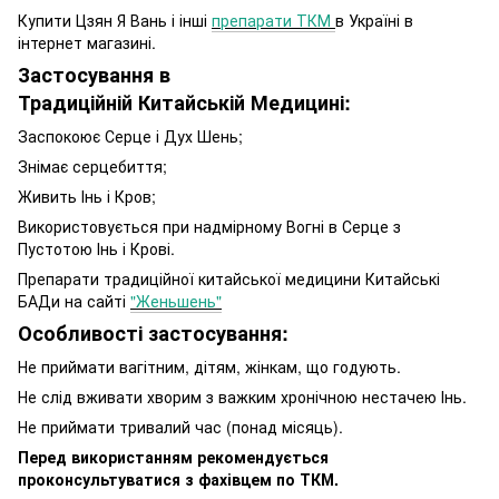
Купити Цзян Я Вань і інші
препарати ТКМ
в Україні в
інтернет магазині.
Застосування в
Традиційній Китайській Медицині:
Заспокоює Серце і Дух Шень;
Знімає серцебиття;
Живить Інь і Кров;
Використовується при надмірному Вогні в Серце з
Пустотою Інь і Крові.
Препарати традиційної китайської медицини Китайські
БАДи на сайті
"Женьшень"
Особливості застосування:
Не приймати вагітним, дітям, жінкам, що годують.
Не слід вживати хворим з важким хронічною нестачею Інь.
Не приймати тривалий час (понад місяць).
Перед використанням рекомендується
проконсультуватися з фахівцем по ТКМ.