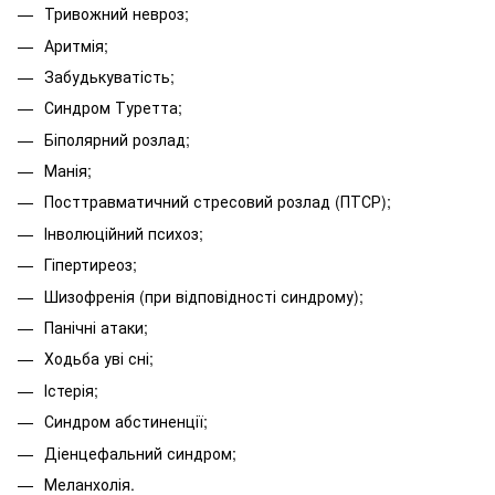
Тривожний невроз;
Аритмія;
Забудькуватість;
Синдром Туретта;
Біполярний розлад;
Манія;
Посттравматичний стресовий розлад (ПТСР);
Інволюційний психоз;
Гіпертиреоз;
Шизофренія (при відповідності синдрому);
Панічні атаки;
Ходьба уві сні;
Істерія;
Синдром абстиненції;
Діенцефальний синдром;
Меланхолія.