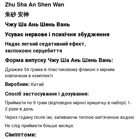
Zhu Sha An Shen Wan
朱砂 安神
Чжу Ша Ань Шень Вань
Усуває нервове і психічне збудження
Надає легкий седативний ефект,
заспокоює серцебиття
Форма випуску Чжу Ша Ань Шень Вань:
Дражже 54 грама в пластиковому флаконі з мірним
ковпачком в комплекті
Виробник:
Китай
Спосіб застосування і дозування:
Приймати по 9 грам (відповідно мірної кришечці в наборі) 1-
2 рази в день
Через годину після їжі, запиваючи теплою кип'яченою водою
Не слід приймати більше місяця.
Сімпптоми: