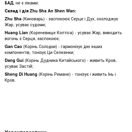
БАД
, не є ліками.
Склад і дія Zhu Sha An Shen Wan:
Zhu Sha
(Киноварь) - заспокоює Серце і Дух, охолоджує
Жар, усуває судоми;
Huang Lian
(Кореневище Коптіса) - усуває Жар, виводить
вогонь з Серця, заспокоює;
Gan Cao
(Корінь Солодки) - гармонізує дію інших
компонентів, тонізує Ци Селезінки;
Dang Gui
(Корінь Дудника Китайського) - живить Кров,
усуває Застій;
Sheng Di Huang
(Корінь Ремане) - тонізує і живить Інь і
Кров.