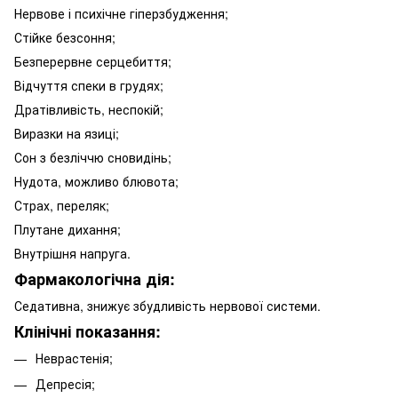
Нервове і психічне гіперзбудження;
Стійке безсоння;
Безперервне серцебиття;
Відчуття спеки в грудях;
Дратівливість, неспокій;
Виразки на язиці;
Сон з безліччю сновидінь;
Нудота, можливо блювота;
Страх, переляк;
Плутане дихання;
Внутрішня напруга.
Фармакологічна дія:
Седативна, знижує збудливість нервової системи.
Клінічні показання:
Неврастенія;
Депресія;