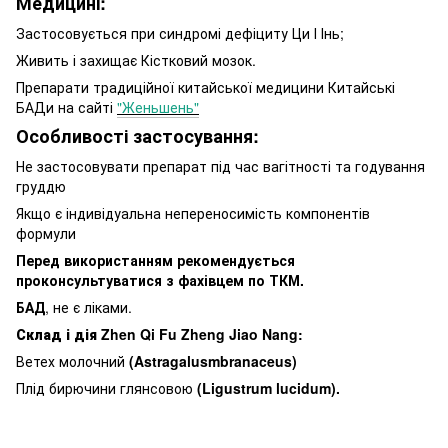
Медицині:
Застосовується при синдромі дефіциту Ци І Інь;
Живить і захищає Кістковий мозок.
Препарати традиційної китайської медицини Китайські
БАДи на сайті
"Женьшень"
Особливості застосування:
Не застосовувати препарат під час вагітності та годування
груддю
Якщо є індивідуальна непереносимість компонентів
формули
Перед використанням рекомендується
проконсультуватися з фахівцем по ТКМ.
БАД
, не є ліками.
Склад і дія Zhen Qi Fu Zheng Jiao Nang:
Ветех молочний
(Astragalusmbranaceus)
Плід бирючини глянсовою
(Ligustrum lucidum).