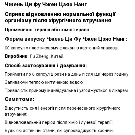
Чжень Ци Фу Чжен Цзяо Нанг
Сприяє відновленню нормальної функції
організму після хірургічного втручання
Променевої терапії або хіміотерапії
Форма випуску Чжень Ци Фу Чжен Цзяо Нанг:
60 капсул у пластиковому флаконі в картонній упаковці
Виробник
: Fu Zheng, Китай.
Спосіб застосування і дозування:
Приймати по 6 капсул 2 рази на день після їди через годину
Запиваючи теплою кип'яченою водою
Тривалість прийому індивідуальна і узгоджується з лікарем
Симптоми:
Відсутність сил і енергії після перенесеного хірургічного
втручання;
Відновлювальний період після хіміо і лучевої терапії;
Будь-які астенічні стани, які супроводжують хронічні