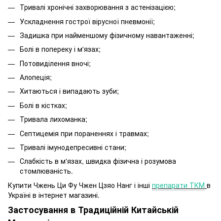
Тривалі хронічні захворювання з астенізацією;
Ускладнення гострої вірусної пневмонії;
Задишка при найменшому фізичному навантаженні;
Болі в попереку і м'язах;
Потовиділення вночі;
Алопеція;
Хитаються і випадають зуби;
Болі в кістках;
Тривала лихоманка;
Септицемія при пораненнях і травмах;
Тривалі імунодепресивні стани;
Слабкість в м'язах, швидка фізична і розумова
стомлюваність.
Купити Чжень Ци Фу Чжен Цзяо Нанг і інші
препарати ТКМ
в
Україні в інтернет магазині.
Застосування в Традиційній Китайській