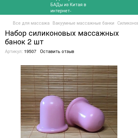
Все для массажа
Вакуумные массажные банки
Силиконо
Набор силиконовых массажных
банок 2 шт
Артикул:
19507
Оставить отзыв