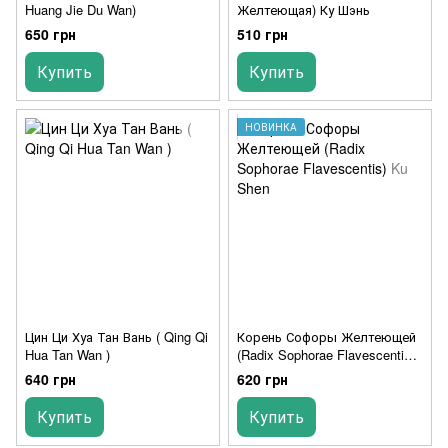
Huang Jie Du Wan)
Желтеющая) Ку Шэнь
650 грн
510 грн
Купить
Купить
НОВИНКА
Цин Ци Хуа Тан Вань ( Qing Qi
Корень Софоры Желтеющей
Hua Tan Wan )
(Radix Sophorae Flavescentis)
Ku Shen
640 грн
620 грн
Купить
Купить