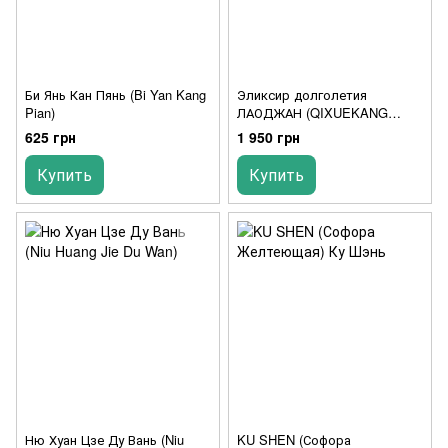
Би Янь Кан Пянь (Bi Yan Kang
Эликсир долголетия
Pian)
ЛАОДЖАН (QIXUEKANG
KOUFUYE)
625 грн
1 950 грн
Купить
Купить
Ню Хуан Цзе Ду Вань (Niu
KU SHEN (Софора