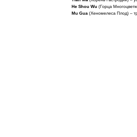
He Shou Wu
(Горца Многоцветк
Mu Gua
(Хеномелеса Плод) – т