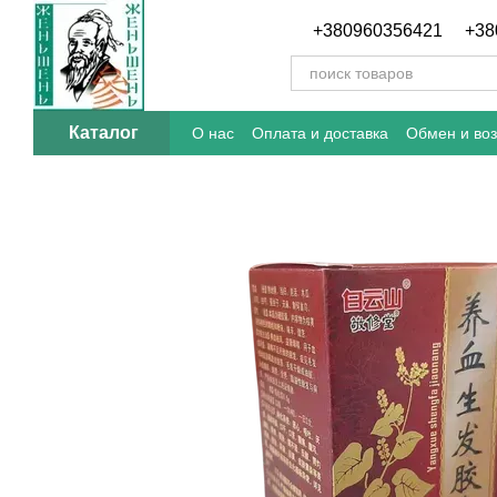
Перейти к основному контенту
+380960356421
+38
Каталог
О нас
Оплата и доставка
Обмен и воз
Отзывы о магазине
Блог