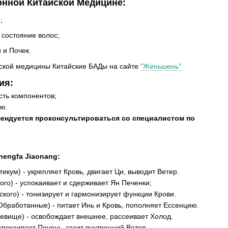
онной Китайской Медицине:
;
 состояние волос;
 и Почек.
ской медицины Китайские БАДы на сайте
"Женьшень"
ия:
ть компонентов;
ью.
ендуется проконсультироваться со специалистом по
hengfa Jiaonang:
икум) - укрепляет Кровь, двигает Ци, выводит Ветер.
го) - успокаивает и сдерживает Ян Печенки;
кого) - тонизирует и гармонизирует функции Крови.
бработанные) - питает Инь и Кровь, пополняет Ессенцию.
евище) - освобождает внешнее, рассеивает Холод.
спокаивает Печень, гасит внутренний Ветер.