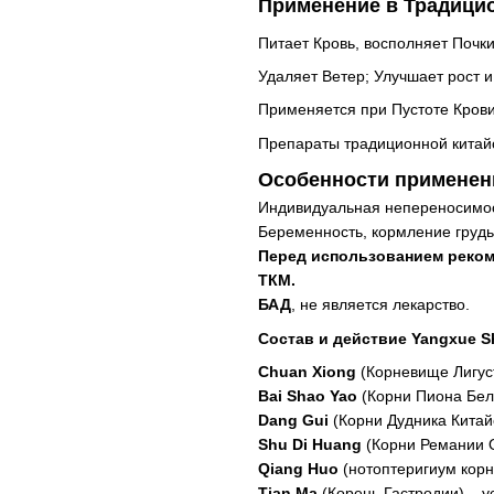
Применение в Традици
Питает Кровь, восполняет Почки
Удаляет Ветер; Улучшает рост и
Применяется при Пустоте Крови
Препараты традиционной китай
Особенности применен
Индивидуальная непереносимос
Беременность, кормление груд
Перед использованием реком
ТКМ.
БАД
, не является лекарство.
Состав и действие Yangxue S
Сhuan Xiong
(Корневище Лигуст
Bai Shao Yao
(Корни Пиона Бело
Dang Gui
(Корни Дудника Китайс
Shu Di Huang
(Корни Ремании О
Qiang Huo
(нотоптеригиум корн
Tian Ma
(Корень Гастродии) – у