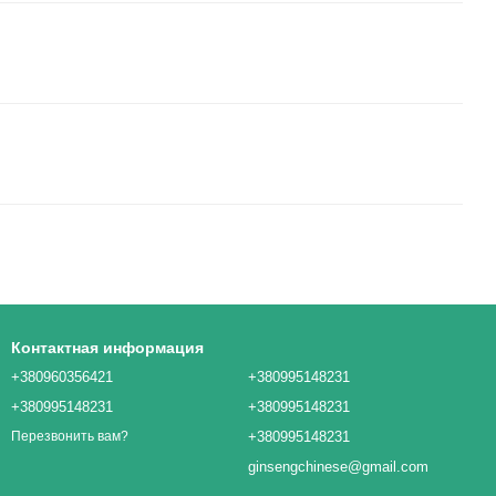
Контактная информация
+380960356421
+380995148231
+380995148231
+380995148231
+380995148231
Перезвонить вам?
ginsengchinese@gmail.com