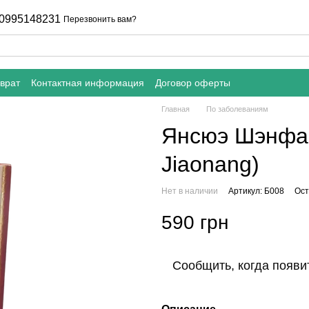
0995148231
Перезвонить вам?
врат
Контактная информация
Договор оферты
Главная
По заболеваниям
Янсюэ Шэнфа 
Jiaonang)
Нет в наличии
Артикул: Б008
Ост
590 грн
Сообщить, когда появи