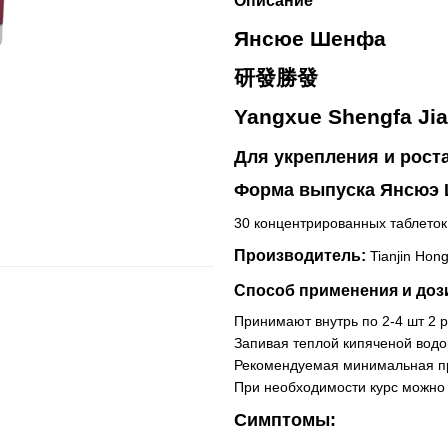
Описание
Янсюе Шенфа
研發勝發
Yangxue Shengfa Ji
Для укрепления и рост
Форма выпуска Янсюэ
30 концентрированных таблеток
Производитель:
Tianjin Hon
Способ применения и доз
Принимают внутрь по 2-4 шт 2 р
Запивая теплой кипяченой водо
Рекомендуемая минимальная пр
При необходимости курс можно 
Симптомы: