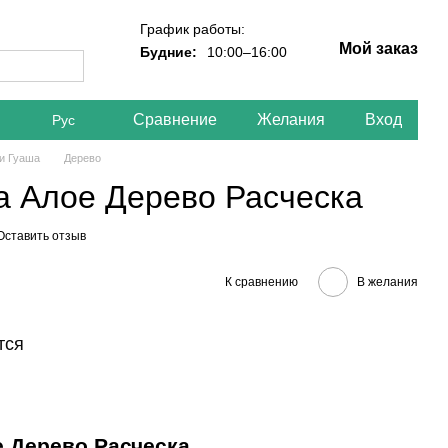
График работы:
Мой заказ
Будние:
10:00–16:00
Сравнение
Желания
Вход
Рус
и Гуаша
Дерево
а Алое Дерево Расческа
Оставить отзыв
К сравнению
В желания
тся
 Дерево Расческа