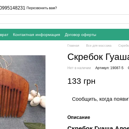
0995148231
Перезвонить вам?
врат
Контактная информация
Договор оферты
Главная
Все для массажа
Скребк
Скребок Гуаш
Нет в наличии
Артикул: 19087-5
133 грн
Сообщить, когда появи
Описание
Скребок Гуаша Алое