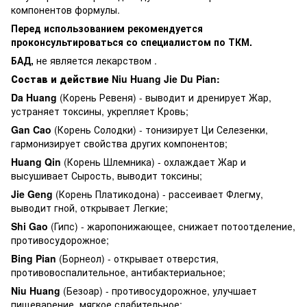
компонентов формулы.
Перед использованием рекомендуется
проконсультироваться со специалистом по ТКМ.
БАД,
не является лекарством .
Состав и действие Niu Huang Jie Du Pian:
Da Huang
(Корень Ревеня) - выводит и дренирует Жар,
устраняет токсины, укрепляет Кровь;
Gan Cao
(Корень Солодки) - тонизирует Ци Селезенки,
гармонизирует свойства других компонентов;
Huang Qin
(Корень Шлемника) - охлаждает Жар и
высушивает Сырость, выводит токсины;
Jie Geng
(Корень Платикодона) - рассеивает Флегму,
выводит гной, открывает Легкие;
Shi Gao
(Гипс) - жаропонижающее, снижает потоотделение,
противосудорожное;
Bing Pian
(Борнеол) - открывает отверстия,
противовоспалительное, антибактериальное;
Niu Huang
(Безоар) - противосудорожное, улучшает
пищеварение, мягкое слабительное;