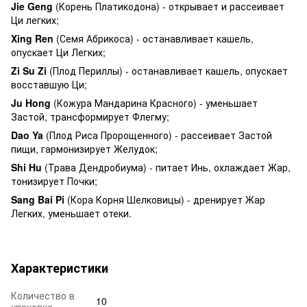
Jie Geng
(Корень Платикодона) - открывает и рассеивает
Ци легких;
Xing Ren
(Семя Абрикоса) - останавливает кашель,
опускает Ци Легких;
Zi Su Zi
(Плод Периллы) - останавливает кашель, опускает
восставшую Ци;
Ju Hong
(Кожура Мандарина Красного) - уменьшает
Застой, трансформирует Флегму;
Dao Ya
(Плод Риса Пророщенного) - рассеивает Застой
пищи, гармонизирует Желудок;
Shi Hu
(Трава Дендробиума) - питает Инь, охлаждает Жар,
тонизирует Почки;
Sang Bai Pi
(Кора Корня Шелковицы) - дренирует Жар
Легких, уменьшает отеки.
Характеристики
Количество в
10
упаковке