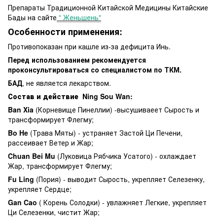
Препараты Традиционной Китайской Медицины Китайские
Бады на сайте
" Женьшень"
Особенности применения:
Противопоказан при кашле из-за дефицита Инь.
Перед использованием рекомендуется
проконсультироваться со специалистом по ТКМ.
БАД
, не является лекарством.
Состав и действие Ning Sou Wan:
Ban Xia
(Корневище Пинеллии) -высушиваеет Сырость и
трансформирует Флегму;
Bo He
(Трава Мяты) - устраняет Застой Ци Печени,
рассеивает Ветер и Жар;
Chuan Bei Mu
(Луковица Рябчика Усатого) - охлаждает
Жар, трансформирует Флегму;
Fu Ling
(Пория) - выводит Сырость, укрепляет Селезенку,
укрепляет Сердце;
Gan Cao
( Корень Солодки) - увлажняет Легкие, укрепляет
Ци Селезенки, чистит Жар;