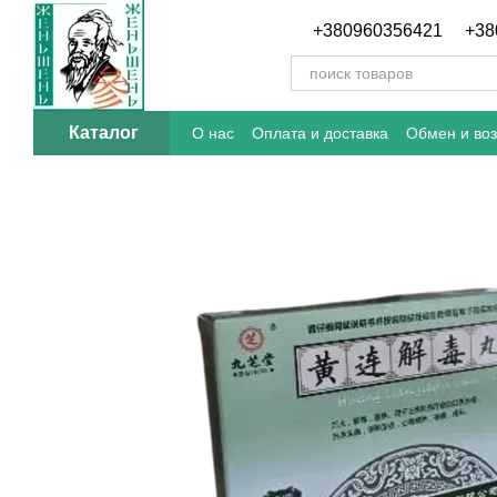
Перейти к основному контенту
+380960356421
+38
Каталог
О нас
Оплата и доставка
Обмен и воз
Отзывы о магазине
Блог