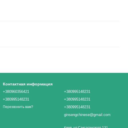
Контактная информация
+380960356421
+380995148231
+380995148231
+380995148231
+380995148231
Перезвонить вам?
ginsengchinese@gmail.com
Киев, ул.Саксаганского 131