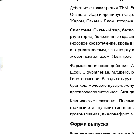
Действие с точки зрения ТКМ. 
Очищает Жар и дренирует Сырос
Жаром, Огнем и Ядом, которые 
Симптомы. Сильный жар, беспок
рту и горле, болезненные красн
(носовое кровотечение, кровь в
и отрыжка кислым, язвы во рту и
зловонным запахом. Язык красн
Фармакологическое действие. Ан
E.coli, C.dyphtheriae, M.tubercu
Гипотензивное. Вазодилатирующ
бронхов, мочевого пузыря, же
противовоспалительное. Антиди
Клинические показания. Пневмо
гнойный отит, пульпит, гингиви
кровоизлияния, пиелонефрит, м
Форма выпуска
Концентрированные пилюли – 6 