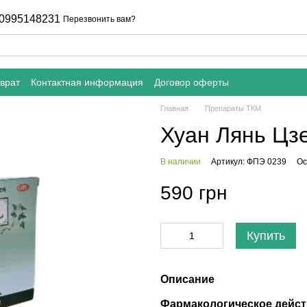
0995148231
Перезвонить вам?
врат
Контактная информация
Договор оферты
Главная
Препараты ТКМ
Хуан Лянь Цз
В наличии
Артикул: ФПЭ 0239
Ос
590 грн
Купить
Описание
Фармакологическое дейст