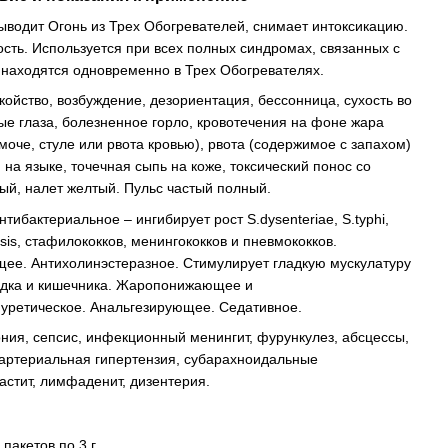
Выводит Огонь из Трех Обогревателей, снимает интоксикацию.
ть. Используется при всех полных синдромах, связанных с
находятся одновременно в Трех Обогревателях.
ойство, возбуждение, дезориентация, бессонница, сухость во
ые глаза, болезненное горло, кровотечения на фоне жара
 моче, стуле или рвота кровью), рвота (содержимое с запахом)
 на языке, точечная сыпь на коже, токсический понос со
ый, налет желтый. Пульс частый полный.
тибактериальное – ингибирует рост S.dysenteriae, S.typhi,
losis, стафилококков, менингококков и пневмококков.
ее. Антихолинэстеразное. Стимулирует гладкую мускулатуру
лудка и кишечника. Жаропонижающее и
уретическое. Анальгезирующее. Седативное.
ния, сепсис, инфекционный менингит, фурункулез, абсцессы,
т, артериальная гипертензия, субарахноидальные
астит, лимфаденит, дизентерия.
пакетов по 3 г