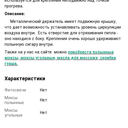
прогрева.
Описание:
Металлический держатель имеет подвижную крышку,
что дает возможность устанавливать уровень циркуляции
воздуха внутри. Есть отверстие для отряхивания пепла -
оно находися с боку. Крепления очень хорошо удерживают
полынную сигару внутри.
Также на у нас на сайте можно
приобрести полынные
моксы, моксы угольные, масла для массажа, скребки
гуаша
.
Характеристики
Фитосвечи
Нет
Моксы
Нет
полынные
Моксы
Нет
угольные